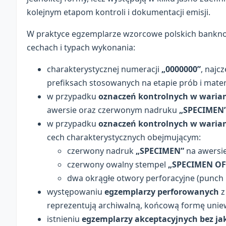
kolejnym etapom kontroli i dokumentacji emisji.
W praktyce egzemplarze wzorcowe polskich bankn
cechach i typach wykonania:
charakterystycznej numeracji
„0000000”
, najc
prefiksach stosowanych na etapie prób i mater
w przypadku
oznaczeń kontrolnych w waria
awersie oraz czerwonym nadruku
„SPECIMEN
w przypadku
oznaczeń kontrolnych w warian
cech charakterystycznych obejmującym:
czerwony nadruk
„SPECIMEN”
na awersie
czerwony owalny stempel
„SPECIMEN OF
dwa okrągłe otwory perforacyjne (punch h
występowaniu
egzemplarzy perforowanych
z
reprezentują archiwalną, końcową formę unie
istnieniu
egzemplarzy akceptacyjnych bez jak