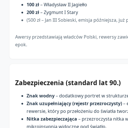
100 zł
– Władysław II Jagiełło
200 zł
– Zygmunt I Stary
(500 zł – Jan III Sobieski, emisja późniejsza, już 
Awersy przedstawiają władców Polski, rewersy zawie
epok.
Zabezpieczenia (standard lat 90.)
Znak wodny
– dodatkowy portret w strukturze
Znak uzupełniający (rejestr przezroczysty)
– 
rewersie, który po przełożeniu do światła two
Nitka zabezpieczająca
– przezroczysta nitka 
mikroinsygnia widoczne pod światło.