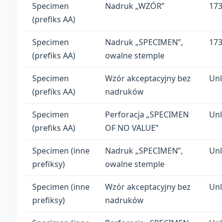
Specimen
Nadruk „WZÓR”
17
(prefiks AA)
Specimen
Nadruk „SPECIMEN”,
17
(prefiks AA)
owalne stemple
Specimen
Wzór akceptacyjny bez
Unl
(prefiks AA)
nadruków
Specimen
Perforacja „SPECIMEN
Unl
(prefiks AA)
OF NO VALUE”
Specimen (inne
Nadruk „SPECIMEN”,
Unl
prefiksy)
owalne stemple
Specimen (inne
Wzór akceptacyjny bez
Unl
prefiksy)
nadruków