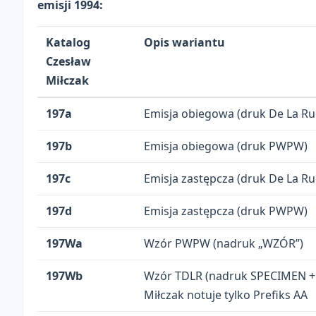
emisji 1994:
Katalog
Opis wariantu
Czesław
Miłczak
197a
Emisja obiegowa (druk De La Ru
197b
Emisja obiegowa (druk PWPW)
197c
Emisja zastępcza (druk De La Ru
197d
Emisja zastępcza (druk PWPW)
197Wa
Wzór PWPW (nadruk „WZÓR”)
197Wb
Wzór TDLR (nadruk SPECIMEN + 
Miłczak notuje tylko Prefiks AA