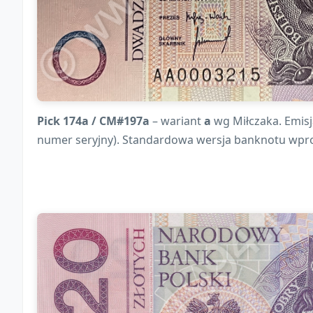
Pick 174a / CM#197a
– wariant
a
wg Miłczaka. Emisj
numer seryjny). Standardowa wersja banknotu wpr