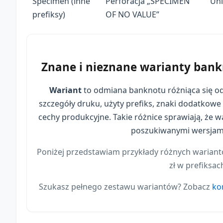
Specimen (inne
Perforacja „SPECIMEN
Unl
prefiksy)
OF NO VALUE”
Znane i nieznane warianty bank
Wariant
to odmiana banknotu różniąca się o
szczegóły druku, użyty prefiks, znaki dodatkowe 
cechy produkcyjne. Takie różnice sprawiają, że wa
poszukiwanymi wersjami
Poniżej przedstawiam przykłady różnych warian
zł w prefiksac
Szukasz pełnego zestawu wariantów? Zobacz
ko