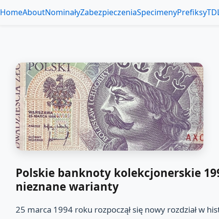
Home
About
Nominały
Zabezpieczenia
Specimeny
Prefiksy
TD
Polskie banknoty kolekcjonerskie 19
nieznane warianty
25 marca 1994 roku rozpoczął się nowy rozdział w hist