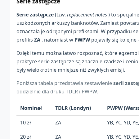
Serie zastępcze
Serie zastępcze
(tzw.
replacement notes
) to specjal
uszkodzonych arkuszy banknotów. Zamiast powtarza
oznaczała je odrębnymi prefiksami. W przypadku se
prefiks
ZA
, natomiast w
PWPW
pojawiły się kolejne
Dzięki temu można łatwo rozpoznać, które egzempl
praktyce serie zastępcze są znacznie rzadsze i ceni
były wielokrotnie mniejsze niż zwykłych emisji.
Poniższa tabela przedstawia zestawienie
serii zast
oddzielnie dla druku TDLR i PWPW.
Nominał
TDLR (Londyn)
PWPW (Wars
10 zł
ZA
YB, YC, YD, YE
20 zł
ZA
YB, YC, YD, YE