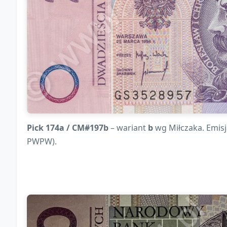
Pick 174a / CM#197b
– wariant
b
wg Miłczaka. Emis
PWPW).