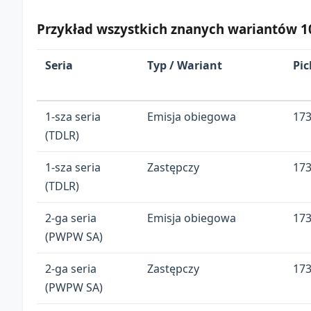
Przykład wszystkich znanych wariantów 10 
Seria
Typ / Wariant
Pic
1-sza seria
Emisja obiegowa
17
(TDLR)
1-sza seria
Zastępczy
17
(TDLR)
2-ga seria
Emisja obiegowa
17
(PWPW SA)
2-ga seria
Zastępczy
17
(PWPW SA)