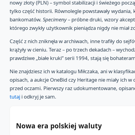
nowy złoty (PLN) – symbol stabilizacji i świeżego począ
tylko część historii. Równolegle powstawały wydania, k
bankomatów.
Specimeny
– próbne druki, wzory akcept
którego zwykły użytkownik pieniądza nigdy nie miał z
Część z nich zniknęła w archiwach, inne trafiły do sejfó
krążyły w cieniu. Teraz – po trzech dekadach – wychodz
prawdziwe „białe kruki” serii 1994, stają się bohaterami
Nie znajdziesz ich w katalogu Miłczaka, ani w klasyfika
opisach, a aukcje OneBid czy Heritage nie miały ich w of
przed oczami. Pierwszy raz udokumentowane, opisane i
tutaj
i odkryj je sam.
Nowa era polskiej waluty