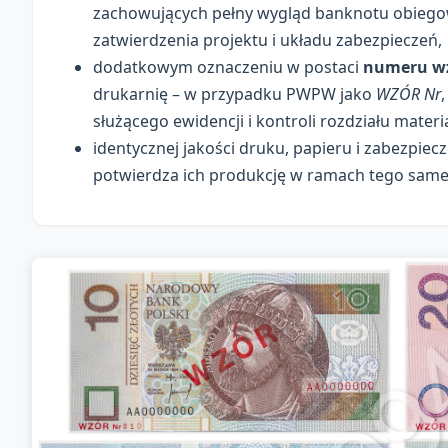
zachowujących pełny wygląd banknotu obiegow
zatwierdzenia projektu i układu zabezpieczeń,
dodatkowym oznaczeniu w postaci
numeru wz
drukarnię – w przypadku PWPW jako
WZÓR Nr
służącego ewidencji i kontroli rozdziału mate
identycznej jakości druku, papieru i zabezpie
potwierdza ich produkcję w ramach tego same