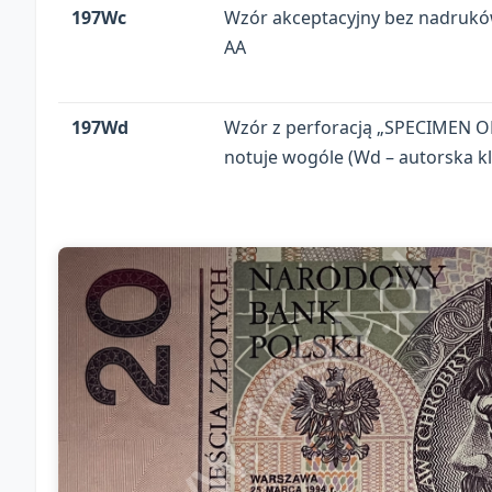
197Wc
Wzór akceptacyjny bez nadruków,
AA
197Wd
Wzór z perforacją „SPECIMEN OF
notuje wogóle (Wd – autorska kl