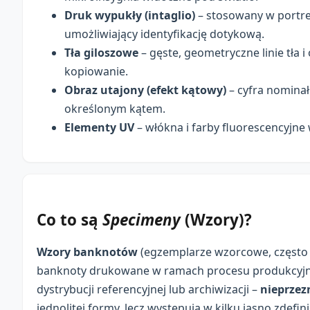
Druk wypukły (intaglio)
– stosowany w portre
umożliwiający identyfikację dotykową.
Tła giloszowe
– gęste, geometryczne linie tła
kopiowanie.
Obraz utajony (efekt kątowy)
– cyfra nomina
określonym kątem.
Elementy UV
– włókna i farby fluorescencyjne
Co to są
Specimeny
(Wzory)?
Wzory banknotów
(egzemplarze wzorcowe, często 
banknoty drukowane w ramach procesu produkcyjneg
dystrybucji referencyjnej lub archiwizacji –
nieprzez
jednolitej formy, lecz występują w kilku jasno zdef