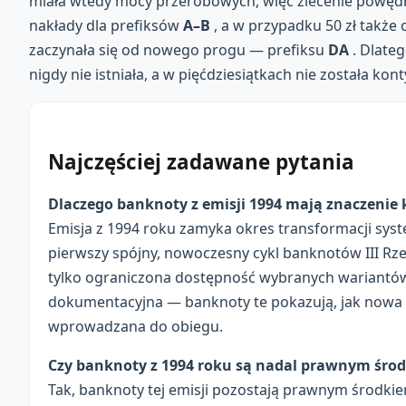
miała wtedy mocy przerobowych, więc zlecenie powęd
nakłady dla prefiksów
A–B
, a w przypadku 50 zł także 
zaczynała się od nowego progu — prefiksu
DA
. Dlate
nigdy nie istniała, a w pięćdziesiątkach nie została k
Najczęściej zadawane pytania
Dlaczego banknoty z emisji 1994 mają znaczenie 
Emisja z 1994 roku zamyka okres transformacji sys
pierwszy spójny, nowoczesny cykl banknotów III Rze
tylko ograniczona dostępność wybranych wariantów
dokumentacyjna — banknoty te pokazują, jak nowa e
wprowadzana do obiegu.
Czy banknoty z 1994 roku są nadal prawnym śro
Tak, banknoty tej emisji pozostają prawnym środki