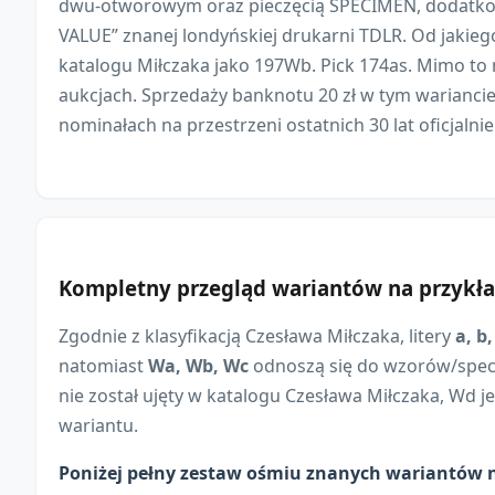
dwu-otworowym oraz pieczęcią SPECIMEN, dodat
VALUE” znanej londyńskiej drukarni TDLR. Od jakie
katalogu Miłczaka jako 197Wb. Pick 174as. Mimo to 
aukcjach. Sprzedaży banknotu 20 zł w tym wariancie
nominałach na przestrzeni ostatnich 30 lat oficjalnie 
Kompletny przegląd wariantów na przykład
Zgodnie z klasyfikacją Czesława Miłczaka, litery
a, b,
natomiast
Wa, Wb, Wc
odnoszą się do wzorów/spe
nie został ujęty w katalogu Czesława Miłczaka, Wd j
wariantu.
Poniżej pełny zestaw ośmiu znanych wariantów n