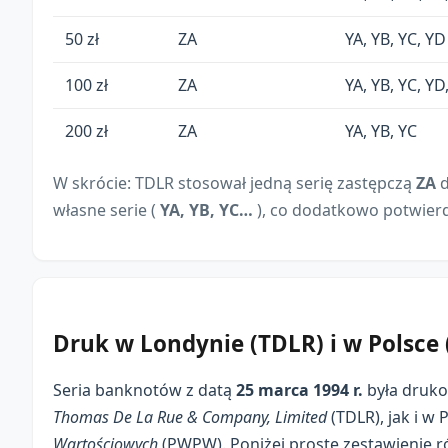
50 zł
ZA
YA, YB, YC, YD
100 zł
ZA
YA, YB, YC, YD,
200 zł
ZA
YA, YB, YC
W skrócie: TDLR stosował jedną serię zastępczą
ZA
własne serie (
YA, YB, YC…
), co dodatkowo potwier
Druk w Londynie (TDLR) i w Polsc
Seria banknotów z datą
25 marca 1994 r.
była druk
Thomas De La Rue & Company, Limited
(TDLR), jak i w 
Wartościowych
(PWPW). Poniżej proste zestawienie ró