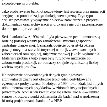
akceptacyjnym projektu.
Jako próba awersu banknot pozbawiony jest rewersu oraz numeracji
seryjnej, co potwierdza jego funkcję wewnętrzną. Tego typu
arkusze powstawały wyłącznie do celów zatwierdzenia projektu,
dokumentacji oraz archiwizacji w drukarni i nie były przeznaczone
do obiegu ani prezentacji.
Seria banknotów z 1994 roku była pierwszą w pełni nowoczesną
rodziną polskiej waluty po zakończeniu systemu gospodarki
centralnie planowanej. Oznaczała odejście od estetyki okresu
powojennego na rzecz historycznej narracji, zaawansowanych
zabezpieczeń oraz spójnej, międzynarodowej jakości wykonania.
Materiały próbne z tego etapu były rutynowo niszczone po
zakończeniu produkcji, co tłumaczy skrajnie ograniczoną liczbę
zachowanych proofów.
Na podstawie potwierdzonych danych gradingowych i
archiwalnych znany jest obecnie tylko jeden certyfikowany
egzemplarz próby awersu 50 złotych z 1994 roku. Brak jest innych
udokumentowanych przykładów w zbiorach instytucjonalnych i
prywatnych. Arkusz ten kwalifikuje się zatem jako R9 — unikat i
stanowi kluczowy punkt odniesienia dla badań nad współczesną
historią projektowania banknotów NBP.