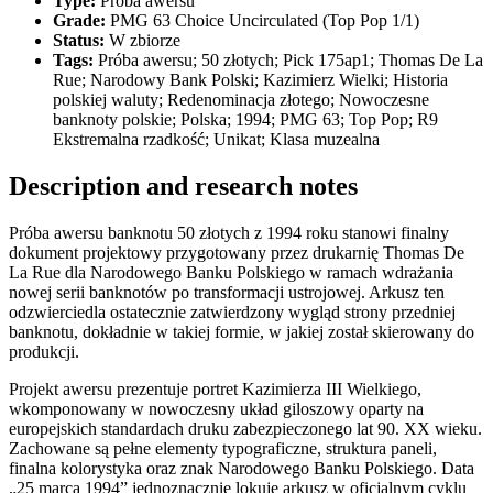
Type:
Próba awersu
Grade:
PMG 63 Choice Uncirculated (Top Pop 1/1)
Status:
W zbiorze
Tags:
Próba awersu; 50 złotych; Pick 175ap1; Thomas De La
Rue; Narodowy Bank Polski; Kazimierz Wielki; Historia
polskiej waluty; Redenominacja złotego; Nowoczesne
banknoty polskie; Polska; 1994; PMG 63; Top Pop; R9
Ekstremalna rzadkość; Unikat; Klasa muzealna
Description and research notes
Próba awersu banknotu 50 złotych z 1994 roku stanowi finalny
dokument projektowy przygotowany przez drukarnię Thomas De
La Rue dla Narodowego Banku Polskiego w ramach wdrażania
nowej serii banknotów po transformacji ustrojowej. Arkusz ten
odzwierciedla ostatecznie zatwierdzony wygląd strony przedniej
banknotu, dokładnie w takiej formie, w jakiej został skierowany do
produkcji.
Projekt awersu prezentuje portret Kazimierza III Wielkiego,
wkomponowany w nowoczesny układ giloszowy oparty na
europejskich standardach druku zabezpieczonego lat 90. XX wieku.
Zachowane są pełne elementy typograficzne, struktura paneli,
finalna kolorystyka oraz znak Narodowego Banku Polskiego. Data
„25 marca 1994” jednoznacznie lokuje arkusz w oficjalnym cyklu