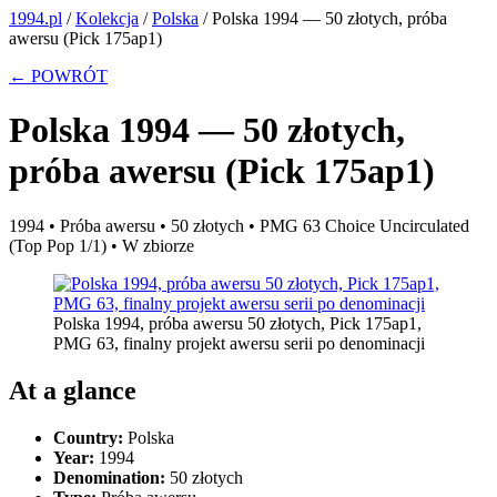
1994.pl
/
Kolekcja
/
Polska
/
Polska 1994 — 50 złotych, próba
awersu (Pick 175ap1)
← POWRÓT
Polska 1994 — 50 złotych,
próba awersu (Pick 175ap1)
1994 • Próba awersu • 50 złotych • PMG 63 Choice Uncirculated
(Top Pop 1/1) • W zbiorze
Polska 1994, próba awersu 50 złotych, Pick 175ap1,
PMG 63, finalny projekt awersu serii po denominacji
At a glance
Country:
Polska
Year:
1994
Denomination:
50 złotych