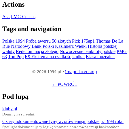
Actions
Ask
PMG Census
Tags and navigation
Polska
1994
Próba awersu
50 złotych
Pick 175ap1
Thomas De La
Rue
Narodowy Bank Polski
Kazimierz Wielki
Historia polskiej
waluty
Redenominacja złotego
Nowoczesne banknoty polskie
PMG
63
Top Pop
R9 Ekstremalna rzadkość
Unikat
Klasa muzealna
© 2026 1994.pl •
Image Licensing
← POWRÓT
Pod lupą
kluby.pl
Domeny na sprzedaż
Cztery udokumentowane typy wzorów emisji polskiej z 1994 roku
Spotlight dokumentujący logikę stosowania wzorów w emisji banknotów z