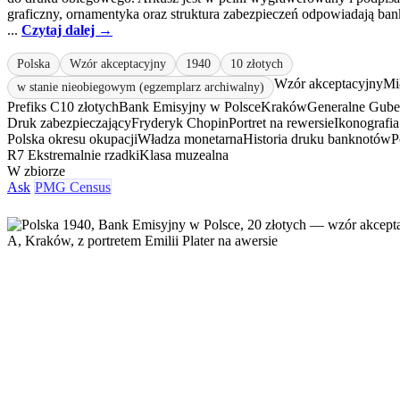
graficzny, ornamentyka oraz struktura zabezpieczeń odpowiadają b
...
Czytaj dalej →
Polska
Wzór akceptacyjny
1940
10 złotych
Wzór akceptacyjny
Mi
w stanie nieobiegowym (egzemplarz archiwalny)
Prefiks C
10 złotych
Bank Emisyjny w Polsce
Kraków
Generalne Gube
Druk zabezpieczający
Fryderyk Chopin
Portret na rewersie
Ikonografia
Polska okresu okupacji
Władza monetarna
Historia druku banknotów
P
R7 Ekstremalnie rzadki
Klasa muzealna
W zbiorze
Ask
PMG Census