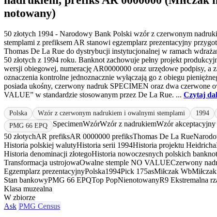
nadrukiem, prefiks AR 0000000 (Miłczak n
notowany)
50 złotych 1994 - Narodowy Bank Polski wzór z czerwonym nadruk
stemplami z prefiksem AR stanowi egzemplarz prezentacyjny przygo
Thomas De La Rue do dystrybucji instytucjonalnej w ramach wdraża
50 złotych z 1994 roku. Banknot zachowuje pełny projekt produkcy
wersji obiegowej, numerację AR0000000 oraz urzędowe podpisy, a 
oznaczenia kontrolne jednoznacznie wyłączają go z obiegu pieniężn
posiada ukośny, czerwony nadruk SPECIMEN oraz dwa czerwone o
VALUE” w standardzie stosowanym przez De La Rue. ...
Czytaj da
Polska
Wzór z czerwonym nadrukiem i owalnymi stemplami
1994
Specimen
Wzór
Wzór z nadrukiem
Wzór akceptacyjny
PMG 66 EPQ
50 złotych
AR prefiks
AR 0000000 prefiks
Thomas De La Rue
Narodo
Historia polskiej waluty
Historia serii 1994
Historia projektu Heidricha
Historia denominacji złotego
Historia nowoczesnych polskich bankno
Transformacja ustrojowa
Owalne stemple NO VALUE
Czerwony na
Egzemplarz prezentacyjny
Polska
1994
Pick 175as
Miłczak Wb
Miłczak
Stan bankowy
PMG 66 EPQ
Top Pop
Nienotowany
R9 Ekstremalna rz
Klasa muzealna
W zbiorze
Ask
PMG Census