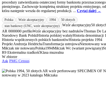
procedury zatwierdzania ostatecznej formy banknotu przeznaczonego
pieniężnego. Zachowuje kompletną strukturę projektu emisyjnego, od
która następnie weszła do regularnej produkcji. ...
Czytaj dalej →
Polska
Wzór akceptacyjny
1994
50 złotych
Wzór akceptacyjny
50 złotyc
stan bankowy (UNC, wzór akceptacyjny)
AR 0000000 prefiks
Wzór akceptacyjny bez nadruków
Thomas De La
Narodowy Bank Polski
Historia polskiej waluty
Historia denominacji 
Historia współczesnych polskich banknotów
Historia projektu 1994
Projekt Andrzeja Heidricha
Transformacja ustrojowa
Nienotowany war
Miłczak nie notowany
Polska
1994
Miłczak Wc (wariant powiązany)
S
R9 Ekstremalna rzadkość
Klasa muzealna
W zbiorze
Ask
PMG Census