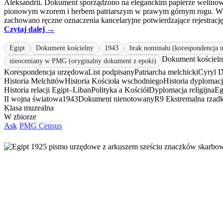
Aleksandrii. Dokument sporządzono na eleganckim papierze welino
pionowym wzorem i herbem patriarszym w prawym górnym rogu. W
zachowano ręczne oznaczenia kancelaryjne potwierdzające rejestrację 
Czytaj dalej →
Egipt
Dokument kościelny
1943
brak nominału (korespondencja 
Dokument kościel
nieoceniany w PMG (oryginalny dokument z epoki)
Korespondencja urzędowa
List podpisany
Patriarcha melchicki
Cyryl 
Historia Melchitów
Historia Kościoła wschodniego
Historia dyplomacji
Historia relacji Egipt–Liban
Polityka a Kościół
Dyplomacja religijna
Eg
II wojna światowa
1943
Dokument nienotowany
R9 Ekstremalna rzad
Klasa muzealna
W zbiorze
Ask
PMG Census