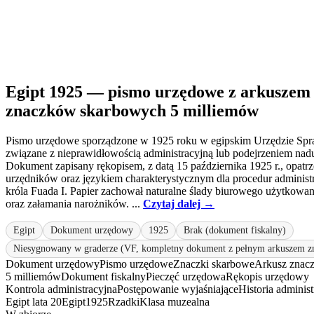
Egipt 1925 — pismo urzędowe z arkuszem 
znaczków skarbowych 5 milliemów
Pismo urzędowe sporządzone w 1925 roku w egipskim Urzędzie Sp
związane z nieprawidłowością administracyjną lub podejrzeniem nad
Dokument zapisany rękopisem, z datą 15 października 1925 r., opatr
urzędników oraz językiem charakterystycznym dla procedur administ
króla Fuada I. Papier zachował naturalne ślady biurowego użytkowan
oraz załamania narożników. ...
Czytaj dalej →
Egipt
Dokument urzędowy
1925
Brak (dokument fiskalny)
Niesygnowany w graderze (VF, kompletny dokument z pełnym arkuszem 
Dokument urzędowy
Pismo urzędowe
Znaczki skarbowe
Arkusz znac
5 milliemów
Dokument fiskalny
Pieczęć urzędowa
Rękopis urzędowy
Kontrola administracyjna
Postępowanie wyjaśniające
Historia administ
Egipt lata 20
Egipt
1925
Rzadki
Klasa muzealna