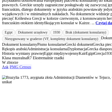
przykładem dostosowania europejskiej placówki konsularnej do lo
prawnych. Greckie urzędy zagraniczne posługiwały się zazwyczaj ję
francuskim, dlatego dokumenty w języku arabskim powstawały jedyn
wyjątkowych i w minimalnych nakładach. Na dokumencie widnieje p
pieczęć Królestwa Grecji w kolorze czerwonym, z koronowanym her
francuskim otokiem identyfikującym konsulat w Kairze. ...
Czytaj da
Egipt
Dokument urzędowy
1930
Brak (dokument konsularny)
Dokum
Niesygnowany w graderze (VF, kompletny dokument konsularny)
Dokument konsularny
Pismo konsularne
Grecki dokument
Grecka piec
Rękopis arabski
Administracja konsularna
Dyplomacja
Grecka diaspor
Historia wymiany prawnej
Egipt międzywojenny
Kair
Egipt
Grecja
193
Klasa muzealna
R7 Ekstremalnie rzadki
W zbiorze
Ask
PMG Census