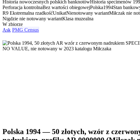
Historia nowoczesnych polskich banknotów
Historia specimenów 19
Perforacja kontrolna
Bez wartości obiegowej
Polska
1994
Stan bankow
R9 Ekstremalna rzadkość
Unikat
Nienotowany wariant
Miłczak nie no
Nigdzie nie notowany wariant
Klasa muzealna
W zbiorze
Ask
PMG Census
Polska 1994 — 50 złotych, wzór z czerwo