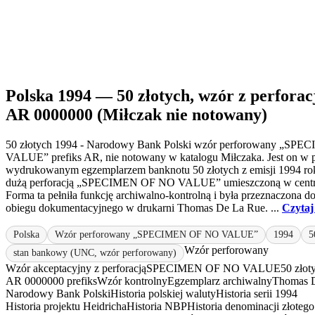
Polska 1994 — 50 złotych, wzór z perforacj
AR 0000000 (Miłczak nie notowany)
50 złotych 1994 - Narodowy Bank Polski wzór perforowany „SP
VALUE” prefiks AR, nie notowany w katalogu Miłczaka. Jest on w p
wydrukowanym egzemplarzem banknotu 50 złotych z emisji 1994 r
dużą perforacją „SPECIMEN OF NO VALUE” umieszczoną w central
Forma ta pełniła funkcję archiwalno-kontrolną i była przeznaczona 
obiegu dokumentacyjnego w drukarni Thomas De La Rue. ...
Czytaj
Polska
Wzór perforowany „SPECIMEN OF NO VALUE”
1994
5
Wzór perforowany
stan bankowy (UNC, wzór perforowany)
Wzór akceptacyjny z perforacją
SPECIMEN OF NO VALUE
50 złot
AR 0000000 prefiks
Wzór kontrolny
Egzemplarz archiwalny
Thomas 
Narodowy Bank Polski
Historia polskiej waluty
Historia serii 1994
Historia projektu Heidricha
Historia NBP
Historia denominacji złotego