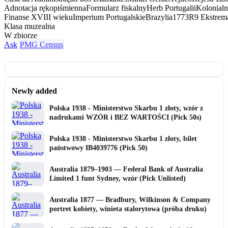
Adnotacja rękopiśmienna
Formularz fiskalny
Herb Portugalii
Kolonialn
Finanse XVIII wieku
Imperium Portugalskie
Brazylia
1773
R9 Ekstrema
Klasa muzealna
W zbiorze
Ask
PMG Census
Newly added
Polska 1938 - Ministerstwo Skarbu 1 złoty, wzór z
nadrukami WZÓR i BEZ WARTOŚCI (Pick 50s)
Polska 1938 - Ministerstwo Skarbu 1 złoty, bilet
państwowy IB4039776 (Pick 50)
Australia 1879–1903 — Federal Bank of Australia
Limited 1 funt Sydney, wzór (Pick Unlisted)
Australia 1877 — Bradbury, Wilkinson & Company
portret kobiety, winieta stalorytowa (próba druku)