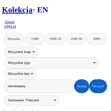
Kolekcja
EN
About
1994.pl
Wszystko
<1900
1900–45
1946–00
2000+
Szukaj
Wyczyść