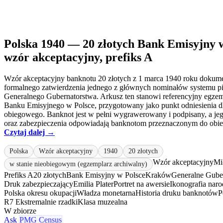
Polska 1940 — 20 złotych Bank Emisyjny w
wzór akceptacyjny, prefiks A
Wzór akceptacyjny banknotu 20 złotych z 1 marca 1940 roku dokum
formalnego zatwierdzenia jednego z głównych nominałów systemu p
Generalnego Gubernatorstwa. Arkusz ten stanowi referencyjny egze
Banku Emisyjnego w Polsce, przygotowany jako punkt odniesienia d
obiegowego. Banknot jest w pełni wygrawerowany i podpisany, a jego
oraz zabezpieczenia odpowiadają banknotom przeznaczonym do obieg
Czytaj dalej →
Polska
Wzór akceptacyjny
1940
20 złotych
Wzór akceptacyjny
Mi
w stanie nieobiegowym (egzemplarz archiwalny)
Prefiks A
20 złotych
Bank Emisyjny w Polsce
Kraków
Generalne Gube
Druk zabezpieczający
Emilia Plater
Portret na awersie
Ikonografia nar
Polska okresu okupacji
Władza monetarna
Historia druku banknotów
P
R7 Ekstremalnie rzadki
Klasa muzealna
W zbiorze
Ask
PMG Census