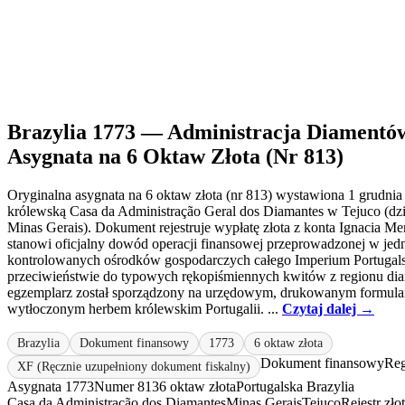
Brazylia 1773 — Administracja Diamentów
Asygnata na 6 Oktaw Złota (Nr 813)
Oryginalna asygnata na 6 oktaw złota (nr 813) wystawiona 1 grudnia
królewską Casa da Administração Geral dos Diamantes w Tejuco (dzi
Minas Gerais). Dokument rejestruje wypłatę złota z konta Ignacia Me
stanowi oficjalny dowód operacji finansowej przeprowadzonej w jed
kontrolowanych ośrodków gospodarczych całego Imperium Portugal
przeciwieństwie do typowych rękopiśmiennych kwitów z regionu di
egzemplarz został sporządzony na urzędowym, drukowanym formular
wytłoczonym herbem królewskim Portugalii. ...
Czytaj dalej →
Brazylia
Dokument finansowy
1773
6 oktaw złota
Dokument finansowy
Reg
XF (Ręcznie uzupełniony dokument fiskalny)
Asygnata 1773
Numer 813
6 oktaw złota
Portugalska Brazylia
Casa da Administração dos Diamantes
Minas Gerais
Tejuco
Rejestr zło