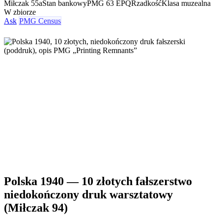
Miłczak 55a
Stan bankowy
PMG 63 EPQ
Rzadkość
Klasa muzealna
W zbiorze
Ask
PMG Census
Polska 1940 — 10 złotych fałszerstwo
niedokończony druk warsztatowy
(Miłczak 94)