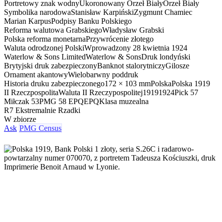
Portretowy znak wodny
Ukoronowany Orzeł Biały
Orzeł Biały
Symbolika narodowa
Stanisław Karpiński
Zygmunt Chamiec
Marian Karpus
Podpisy Banku Polskiego
Reforma walutowa Grabskiego
Władysław Grabski
Polska reforma monetarna
Przywrócenie złotego
Waluta odrodzonej Polski
Wprowadzony 28 kwietnia 1924
Waterlow & Sons Limited
Waterlow & Sons
Druk londyński
Brytyjski druk zabezpieczony
Banknot stalorytniczy
Gilosze
Ornament akantowy
Wielobarwny poddruk
Historia druku zabezpieczonego
172 × 103 mm
Polska
Polska 1919
II Rzeczpospolita
Waluta II Rzeczypospolitej
1919
1924
Pick 57
Miłczak 53
PMG 58 EPQ
EPQ
Klasa muzealna
R7 Ekstremalnie Rzadki
W zbiorze
Ask
PMG Census