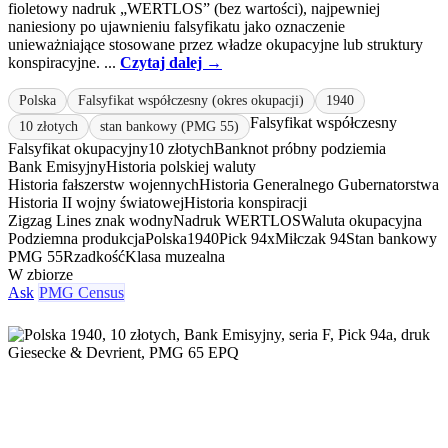
fioletowy nadruk „WERTLOS” (bez wartości), najpewniej
naniesiony po ujawnieniu falsyfikatu jako oznaczenie
unieważniające stosowane przez władze okupacyjne lub struktury
konspiracyjne. ...
Czytaj dalej →
Polska
Falsyfikat współczesny (okres okupacji)
1940
Falsyfikat współczesny
10 złotych
stan bankowy (PMG 55)
Falsyfikat okupacyjny
10 złotych
Banknot próbny podziemia
Bank Emisyjny
Historia polskiej waluty
Historia fałszerstw wojennych
Historia Generalnego Gubernatorstwa
Historia II wojny światowej
Historia konspiracji
Zigzag Lines znak wodny
Nadruk WERTLOS
Waluta okupacyjna
Podziemna produkcja
Polska
1940
Pick 94x
Miłczak 94
Stan bankowy
PMG 55
Rzadkość
Klasa muzealna
W zbiorze
Ask
PMG Census