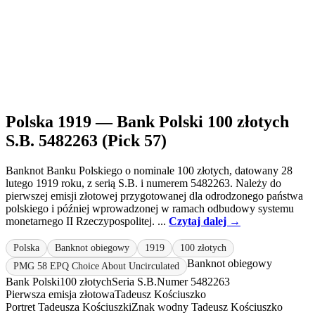
Polska 1919 — Bank Polski 100 złotych
S.B. 5482263 (Pick 57)
Banknot Banku Polskiego o nominale 100 złotych, datowany 28
lutego 1919 roku, z serią S.B. i numerem 5482263. Należy do
pierwszej emisji złotowej przygotowanej dla odrodzonego państwa
polskiego i później wprowadzonej w ramach odbudowy systemu
monetarnego II Rzeczypospolitej. ...
Czytaj dalej →
Polska
Banknot obiegowy
1919
100 złotych
Banknot obiegowy
PMG 58 EPQ Choice About Uncirculated
Bank Polski
100 złotych
Seria S.B.
Numer 5482263
Pierwsza emisja złotowa
Tadeusz Kościuszko
Portret Tadeusza Kościuszki
Znak wodny Tadeusz Kościuszko