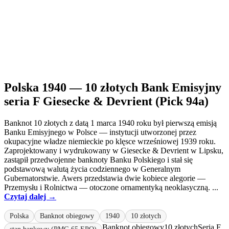
Polska 1940 — 10 złotych Bank Emisyjny
seria F Giesecke & Devrient (Pick 94a)
Banknot 10 złotych z datą 1 marca 1940 roku był pierwszą emisją
Banku Emisyjnego w Polsce — instytucji utworzonej przez
okupacyjne władze niemieckie po klęsce wrześniowej 1939 roku.
Zaprojektowany i wydrukowany w Giesecke & Devrient w Lipsku,
zastąpił przedwojenne banknoty Banku Polskiego i stał się
podstawową walutą życia codziennego w Generalnym
Gubernatorstwie. Awers przedstawia dwie kobiece alegorie —
Przemysłu i Rolnictwa — otoczone ornamentyką neoklasyczną. ...
Czytaj dalej →
Polska
Banknot obiegowy
1940
10 złotych
Banknot obiegowy
10 złotych
Seria F