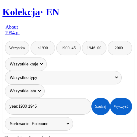
Kolekcja
EN
About
1994.pl
Wszystko
<1900
1900–45
1946–00
2000+
Szukaj
Wyczyść