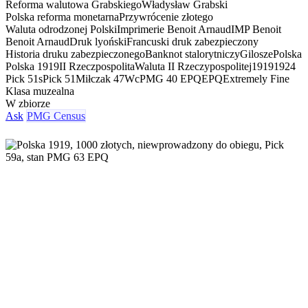
Reforma walutowa Grabskiego
Władysław Grabski
Polska reforma monetarna
Przywrócenie złotego
Waluta odrodzonej Polski
Imprimerie Benoit Arnaud
IMP Benoit
Benoit Arnaud
Druk lyoński
Francuski druk zabezpieczony
Historia druku zabezpieczonego
Banknot stalorytniczy
Gilosze
Polska
Polska 1919
II Rzeczpospolita
Waluta II Rzeczypospolitej
1919
1924
Pick 51s
Pick 51
Miłczak 47Wc
PMG 40 EPQ
EPQ
Extremely Fine
Klasa muzealna
W zbiorze
Ask
PMG Census