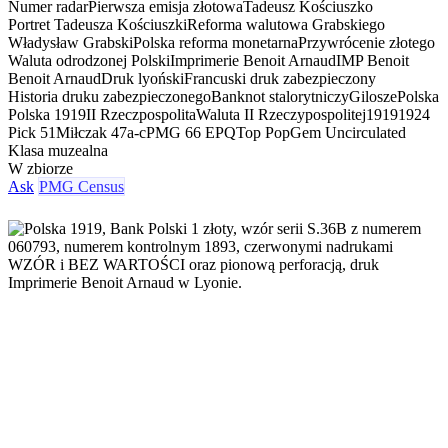
Numer radar
Pierwsza emisja złotowa
Tadeusz Kościuszko
Portret Tadeusza Kościuszki
Reforma walutowa Grabskiego
Władysław Grabski
Polska reforma monetarna
Przywrócenie złotego
Waluta odrodzonej Polski
Imprimerie Benoit Arnaud
IMP Benoit
Benoit Arnaud
Druk lyoński
Francuski druk zabezpieczony
Historia druku zabezpieczonego
Banknot stalorytniczy
Gilosze
Polska
Polska 1919
II Rzeczpospolita
Waluta II Rzeczypospolitej
1919
1924
Pick 51
Miłczak 47a-c
PMG 66 EPQ
Top Pop
Gem Uncirculated
Klasa muzealna
W zbiorze
Ask
PMG Census