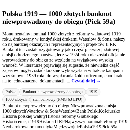
Polska 1919 — 1000 złotych banknot
niewprowadzony do obiegu (Pick 59a)
Monumentalny nominał 1000 złotych z reformy walutowej 1919
roku, drukowany w londyńskiej drukarni Waterlow & Sons, należy
do najbardziej okazałych i reprezentacyjnych projektów II RP.
Banknot ten został przygotowany jako część pierwszej złotowej
emisji odrodzonego państwa, lecz w 1924 roku nie został oficjalnie
wprowadzony do obiegu ze względu na wyjątkowo wysoką
wartość. W literaturze pojawiają się sugestie, że niewielka część
zapasów mogła zostać doraźnie wykorzystana w trakcie kampanii
wrześniowej 1939 roku do wypłacania żołdu oficerom, choć brak
na to jednoznacznej dokumentacji. ...
Czytaj dalej →
Polska
Banknot niewprowadzony do obiegu
1919
1000 złotych
stan bankowy (PMG 63 EPQ)
Banknot niewprowadzony do obiegu
Niewprowadzona emisja
1000 złotych
Waterlow & Sons
Waterlow
Bank Polski
Kościuszko
Historia polskiej waluty
Historia reformy Grabskiego
Historia emisji 1919
Historia II RP
Najwyższy nominał reformy 1919
Neobarokowa ornamentyka
Międzywojnie
Polska
1919
Pick 59a