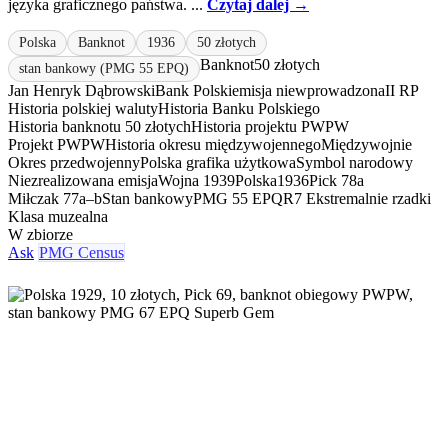
języka graficznego państwa. ...
Czytaj dalej →
Polska
Banknot
1936
50 złotych
Banknot
50 złotych
stan bankowy (PMG 55 EPQ)
Jan Henryk Dąbrowski
Bank Polski
emisja niewprowadzona
II RP
Historia polskiej waluty
Historia Banku Polskiego
Historia banknotu 50 złotych
Historia projektu PWPW
Projekt PWPW
Historia okresu międzywojennego
Międzywojnie
Okres przedwojenny
Polska grafika użytkowa
Symbol narodowy
Niezrealizowana emisja
Wojna 1939
Polska
1936
Pick 78a
Miłczak 77a–b
Stan bankowy
PMG 55 EPQ
R7 Ekstremalnie rzadki
Klasa muzealna
W zbiorze
Ask
PMG Census