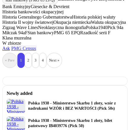
stan bankowy (PMG 65 EPQ)
Bank Emisyjny
Giesecke & Devrient
Historia bankowości okupacyjnej
Historia Generalnego Gubernatorstwa
Historia polskiej waluty
Historia II wojny światowej
Okupacja niemiecka
Waluta okupacyjna
Zigzag Wave Lines
Neoklasyczna ikonografia
Polska
1940
Pick 94a
Miłczak 94aF
Stan bankowy
PMG 65 EPQ
Rzadkość serii F
Klasa muzealna
W zbiorze
Ask
PMG Census
« Prev
1
2
3
4
Next »
Newly added
Polska 1938 - Ministerstwo Skarbu 1 złoty, wzór z
nadrukami WZÓR i BEZ WARTOŚCI (Pick 50s)
Polska 1938 - Ministerstwo Skarbu 1 złoty, bilet
państwowy IB4039776 (Pick 50)