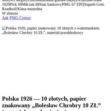
1929
Pick 69
Miłczak 68
Stan bankowy
PMG 67 EPQ
Superb Gem
Rzadkość
Klasa muzealna
W zbiorze
Ask
PMG Census
Polska 1926 — 10 złotych, papier
znakowany „Bolesław Chrobry 10 ZŁ”