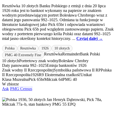
Resztówka 10 złotych Banku Polskiego z emisji z dnia 20 lipca
1926 roku jest to banknot wykonany na papierze ze znakiem
wodnym przedstawiającym portret Bolesława Chrobrego wraz z
datami jego panowania 992–1025. Odmiana ta funkcjonuje w
literaturze katalogowej jako Pick 65br i odpowiada wariantowi
obiegowemu Pick 65b pod względem zastosowanego papieru. Znak
wodny z portretem pierwszego króla Polski oraz datami 992–1025
miał jasno określony kontekst historyczny. ...
Czytaj dalej →
Polska
Resztówka
1926
10 złotych
Resztówka
Remainder
Bank Polski
PMG 40 Extremely Fine
10 złotych
Portretowy znak wodny
Bolesław Chrobry
Daty panowania 992–1025
Emisja banknotów 1926
Znak wodny II Rzeczpospolitej
Symbolika państwowa II RP
Polska
II Rzeczpospolita
1926
R9 Ekstremalna rzadkość
Unikat
Klasa Muzealna
Pick 65br
Miłczak 64
PMG 40
W zbiorze
Ask
PMG Census