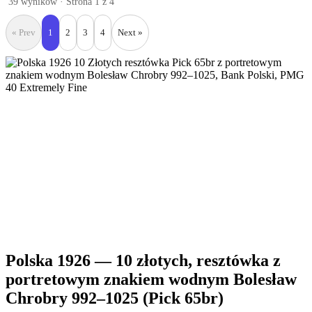
39 wyników · Strona 1 z 4
« Prev
1
2
3
4
Next »
Polska 1926 — 10 złotych, resztówka z
portretowym znakiem wodnym Bolesław
Chrobry 992–1025 (Pick 65br)