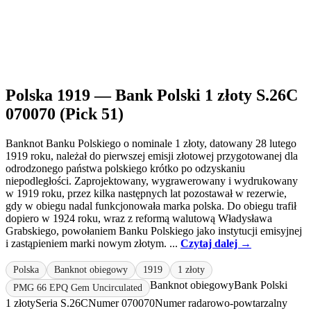
Polska 1919 — Bank Polski 1 złoty S.26C
070070 (Pick 51)
Banknot Banku Polskiego o nominale 1 złoty, datowany 28 lutego
1919 roku, należał do pierwszej emisji złotowej przygotowanej dla
odrodzonego państwa polskiego krótko po odzyskaniu
niepodległości. Zaprojektowany, wygrawerowany i wydrukowany
w 1919 roku, przez kilka następnych lat pozostawał w rezerwie,
gdy w obiegu nadal funkcjonowała marka polska. Do obiegu trafił
dopiero w 1924 roku, wraz z reformą walutową Władysława
Grabskiego, powołaniem Banku Polskiego jako instytucji emisyjnej
i zastąpieniem marki nowym złotym. ...
Czytaj dalej →
Polska
Banknot obiegowy
1919
1 złoty
Banknot obiegowy
Bank Polski
PMG 66 EPQ Gem Uncirculated
1 złoty
Seria S.26C
Numer 070070
Numer radarowo-powtarzalny