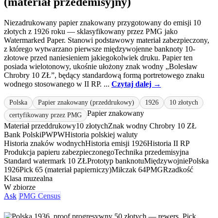
(materiał przedemisyjny)
Niezadrukowany papier znakowany przygotowany do emisji 10
złotych z 1926 roku — sklasyfikowany przez PMG jako
Watermarked Paper. Stanowi podstawowy materiał zabezpieczony,
z którego wytwarzano pierwsze międzywojenne banknoty 10-
złotowe przed naniesieniem jakiegokolwiek druku. Papier ten
posiada wielotonowy, ukośnie ułożony znak wodny „Bolesław
Chrobry 10 ZŁ”, będący standardową formą portretowego znaku
wodnego stosowanego w II RP. ...
Czytaj dalej →
Polska
Papier znakowany (przeddrukowy)
1926
10 złotych
Papier znakowany
certyfikowany przez PMG
Materiał przeddrukowy
10 złotych
Znak wodny Chrobry 10 ZŁ
Bank Polski
PWPW
Historia polskiej waluty
Historia znaków wodnych
Historia emisji 1926
Historia II RP
Produkcja papieru zabezpieczonego
Technika przedemisyjna
Standard watermark 10 ZŁ
Prototyp banknotu
Międzywojnie
Polska
1926
Pick 65 (materiał papierniczy)
Miłczak 64
PMG
Rzadkość
Klasa muzealna
W zbiorze
Ask
PMG Census