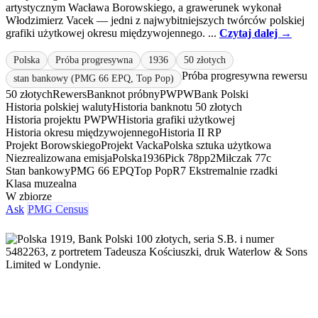
artystycznym Wacława Borowskiego, a grawerunek wykonał
Włodzimierz Vacek — jedni z najwybitniejszych twórców polskiej
grafiki użytkowej okresu międzywojennego. ...
Czytaj dalej →
Polska
Próba progresywna
1936
50 złotych
Próba progresywna rewersu
stan bankowy (PMG 66 EPQ, Top Pop)
50 złotych
Rewers
Banknot próbny
PWPW
Bank Polski
Historia polskiej waluty
Historia banknotu 50 złotych
Historia projektu PWPW
Historia grafiki użytkowej
Historia okresu międzywojennego
Historia II RP
Projekt Borowskiego
Projekt Vacka
Polska sztuka użytkowa
Niezrealizowana emisja
Polska
1936
Pick 78pp2
Miłczak 77c
Stan bankowy
PMG 66 EPQ
Top Pop
R7 Ekstremalnie rzadki
Klasa muzealna
W zbiorze
Ask
PMG Census