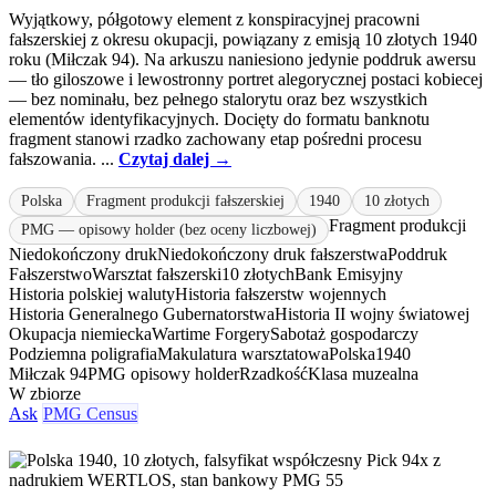
Wyjątkowy, półgotowy element z konspiracyjnej pracowni
fałszerskiej z okresu okupacji, powiązany z emisją 10 złotych 1940
roku (Miłczak 94). Na arkuszu naniesiono jedynie poddruk awersu
— tło giloszowe i lewostronny portret alegorycznej postaci kobiecej
— bez nominału, bez pełnego stalorytu oraz bez wszystkich
elementów identyfikacyjnych. Docięty do formatu banknotu
fragment stanowi rzadko zachowany etap pośredni procesu
fałszowania. ...
Czytaj dalej →
Polska
Fragment produkcji fałszerskiej
1940
10 złotych
Fragment produkcji
PMG — opisowy holder (bez oceny liczbowej)
Niedokończony druk
Niedokończony druk fałszerstwa
Poddruk
Fałszerstwo
Warsztat fałszerski
10 złotych
Bank Emisyjny
Historia polskiej waluty
Historia fałszerstw wojennych
Historia Generalnego Gubernatorstwa
Historia II wojny światowej
Okupacja niemiecka
Wartime Forgery
Sabotaż gospodarczy
Podziemna poligrafia
Makulatura warsztatowa
Polska
1940
Miłczak 94
PMG opisowy holder
Rzadkość
Klasa muzealna
W zbiorze
Ask
PMG Census