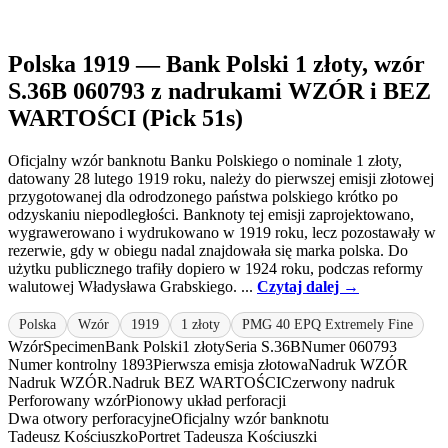
Polska 1919 — Bank Polski 1 złoty, wzór
S.36B 060793 z nadrukami WZÓR i BEZ
WARTOŚCI (Pick 51s)
Oficjalny wzór banknotu Banku Polskiego o nominale 1 złoty,
datowany 28 lutego 1919 roku, należy do pierwszej emisji złotowej
przygotowanej dla odrodzonego państwa polskiego krótko po
odzyskaniu niepodległości. Banknoty tej emisji zaprojektowano,
wygrawerowano i wydrukowano w 1919 roku, lecz pozostawały w
rezerwie, gdy w obiegu nadal znajdowała się marka polska. Do
użytku publicznego trafiły dopiero w 1924 roku, podczas reformy
walutowej Władysława Grabskiego. ...
Czytaj dalej →
Polska
Wzór
1919
1 złoty
PMG 40 EPQ Extremely Fine
Wzór
Specimen
Bank Polski
1 złoty
Seria S.36B
Numer 060793
Numer kontrolny 1893
Pierwsza emisja złotowa
Nadruk WZÓR
Nadruk WZÓR.
Nadruk BEZ WARTOŚCI
Czerwony nadruk
Perforowany wzór
Pionowy układ perforacji
Dwa otwory perforacyjne
Oficjalny wzór banknotu
Tadeusz Kościuszko
Portret Tadeusza Kościuszki