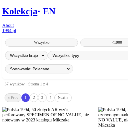
Kolekcja
EN
About
1994.pl
Wszystko
<1900
37 wyników · Strona 1 z 4
« Prev
1
2
3
4
Next »