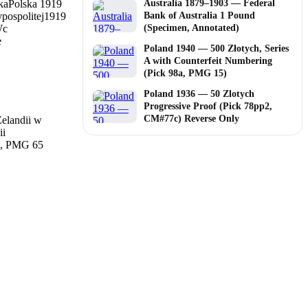
ka
Polska 1919
Australia 1879–1903 — Federal
pospolitej
1919
Bank of Australia 1 Pound
Wc
(Specimen, Annotated)
e
Poland 1940 — 500 Złotych, Series
A with Counterfeit Numbering
(Pick 98a, PMG 15)
Poland 1936 — 50 Zlotych
Progressive Proof (Pick 78pp2,
CM#77c) Reverse Only