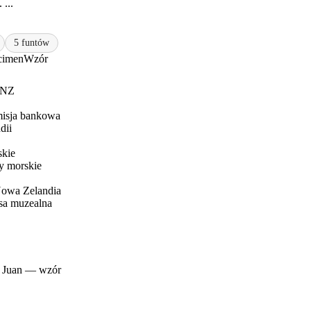
 ...
5 funtów
cimen
Wzór
BNZ
misja bankowa
dii
skie
 morskie
owa Zelandia
sa muzealna