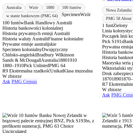
Australia
Wzór
1880
100 funtów
Nowa Zelandia
Specimen
Wzór
w stanie bankowym (PMG 64)
PMG 58 About U
100 funtów
Bank Handlowy Australii
1 funt
Zielony
Historia bankowości kolonialnej
Linia koloryst
Historia prywatnych emisji Australii
Początek linii k
Historia waluty Australii
Finanse kolonialne
Pick S191s
Bank
Prywatne emisje australijskie
Prywatna emisj
Specimen kolonialny
Dwujęzyczny
Historia bankow
Chińsko-angielski
Bradbury Wilkinson
Historia bankn
Sands & McDougall
Australia
1880
1910
Maoryska seria 
1880–1910
Pick Unlisted
PMG 64
Wiktoriański sty
R9 Ekstremalna rzadkość
Unikat
Klasa muzealna
Druk zabezpiec
W zbiorze
1870
1890
1870–
Ask
PMG Census
R7 Ekstremalnie
W zbiorze
Ask
PMG Cens