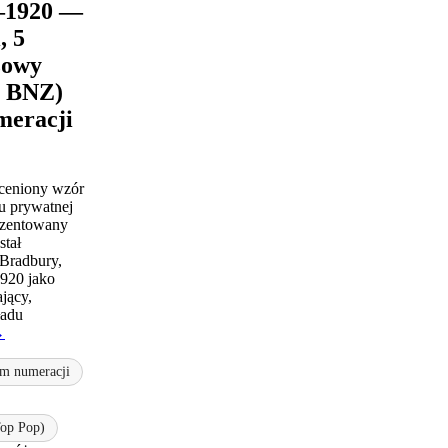
–1920 —
, 5
żowy
a BNZ)
meracji
oceniony wzór
u prywatnej
ezentowany
stał
Bradbury,
920 jako
jący,
ładu
→
em numeracji
op Pop)