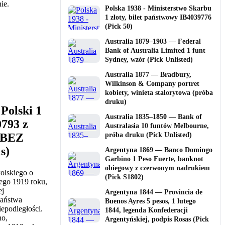
Polska 1938 - Ministerstwo Skarbu
1 złoty, bilet państwowy IB4039776
(Pick 50)
Australia 1879–1903 — Federal
Bank of Australia Limited 1 funt
Sydney, wzór (Pick Unlisted)
Australia 1877 — Bradbury,
Wilkinson & Company portret
kobiety, winieta stalorytowa (próba
druku)
Polski 1
Australia 1835–1850 — Bank of
0793 z
Australasia 10 funtów Melbourne,
 BEZ
próba druku (Pick Unlisted)
s)
Argentyna 1869 — Banco Domingo
Garbino 1 Peso Fuerte, banknot
obiegowy z czerwonym nadrukiem
olskiego o
(Pick S1802)
tego 1919 roku,
ej
Argentyna 1844 — Provincia de
państwa
Buenos Ayres 5 pesos, 1 lutego
epodległości.
1844, legenda Konfederacji
no,
Argentyńskiej, podpis Rosas (Pick