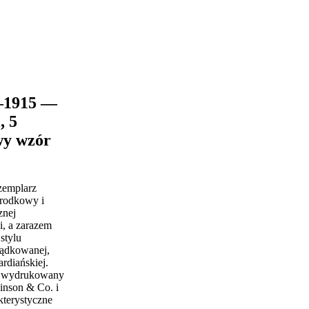
–1915 —
, 5
wy wzór
zemplarz
środkowy i
znej
, a zarazem
stylu
ządkowanej,
rdiańskiej.
i wydrukowany
inson & Co. i
kterystyczne