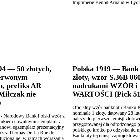
94 — 50 złotych,
Polska 1919 — Bank 
zerwonym
złoty, wzór S.36B 06
, prefiks AR
nadrukami WZÓR i
Miłczak nie
WARTOŚCI (Pick 51
)
Oficjalny wzór banknotu Banku P
nominale 1 złoty, datowany 28 lu
 - Narodowy Bank Polski wzór z
należy do pierwszej emisji złotow
ukiem i owalnymi stemplami z
przygotowanej dla odrodzonego 
anowi egzemplarz prezentacyjny
polskiego krótko po odzyskaniu ni
rzez Thomas De La Rue do
Banknoty tej emisji zaprojektowa
tytucjonalnej w ramach wdrażania