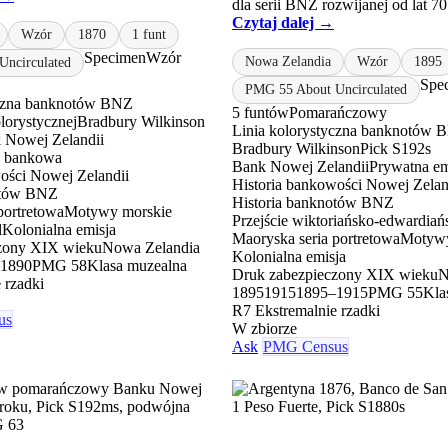
dla serii BNZ rozwijanej od lat 70.
Czytaj dalej →
Wzór
1870
1 funt
Specimen
Wzór
Nowa Zelandia
Wzór
1895
ncirculated
Spe
PMG 55 About Uncirculated
yczna banknotów BNZ
5 funtów
Pomarańczowy
olorystycznej
Bradbury Wilkinson
Linia kolorystyczna banknotów 
 Nowej Zelandii
Bradbury Wilkinson
Pick S192s
a bankowa
Bank Nowej Zelandii
Prywatna e
ości Nowej Zelandii
Historia bankowości Nowej Zelan
otów BNZ
Historia banknotów BNZ
portretowa
Motywy morskie
Przejście wiktoriańsko-edwardiań
l
Kolonialna emisja
Maoryska seria portretowa
Motywy
zony XIX wieku
Nowa Zelandia
Kolonialna emisja
1890
PMG 58
Klasa muzealna
Druk zabezpieczony XIX wieku
N
 rzadki
1895
1915
1895–1915
PMG 55
Kla
R7 Ekstremalnie rzadki
us
W zbiorze
Ask
PMG Census