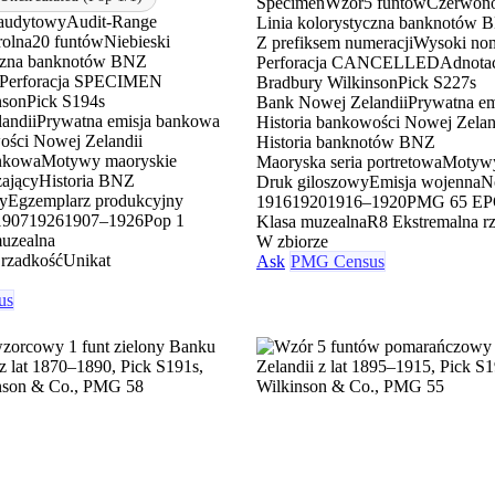
Specimen
Wzór
5 funtów
Czerwon
audytowy
Audit-Range
Linia kolorystyczna banknotów 
rolna
20 funtów
Niebieski
Z prefiksem numeracji
Wysoki nom
yczna banknotów BNZ
Perforacja CANCELLED
Adnotac
Perforacja SPECIMEN
Bradbury Wilkinson
Pick S227s
nson
Pick S194s
Bank Nowej Zelandii
Prywatna e
andii
Prywatna emisja bankowa
Historia bankowości Nowej Zelan
ości Nowej Zelandii
Historia banknotów BNZ
nkowa
Motywy maoryskie
Maoryska seria portretowa
Motywy
zający
Historia BNZ
Druk giloszowy
Emisja wojenna
N
ny
Egzemplarz produkcyjny
1916
1920
1916–1920
PMG 65 E
1907
1926
1907–1926
Pop 1
Klasa muzealna
R8 Ekstremalna r
uzealna
W zbiorze
 rzadkość
Unikat
Ask
PMG Census
us