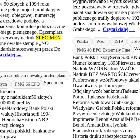
wygrawerowano i wydrukowano 
w 50 złotych z 1994 roku.
lecz pozostawały w rezerwie, gd
je pełny projekt produkcyjny
nadal znajdowała się marka polsk
ersji obiegowej, numerację
publicznego trafiły dopiero w 192
 urzędowe podpisy, a
podczas reformy walutowej Wład
aczenia kontrolne jednoznacznie
Grabskiego. ...
Czytaj dalej →
obiegu pieniężnego. Egzemplarz
, czerwony nadruk
SPECIMEN
Polska
Wzór
1919
1 zło
one owalne stemple „NO
Wz
ardzie stosowanym przez De
PMG 40 EPQ Extremely Fine
aj dalej →
Bank Polski
1 złoty
Seria S.36B
Nu
Numer kontrolny 1893
Pierwsza e
Nadruk WZÓR
Nadruk WZÓR.
Nadruk BEZ WARTOŚCI
Czerwo
ym nadrukiem i owalnymi stemplami
Perforowany wzór
Pionowy układ 
Specimen
tych
PMG 66 EPQ
Dwa otwory perforacyjne
Oficjalny wzór banknotu
Tadeusz 
drukiem
Portret Tadeusza Kościuszki
jny z nadrukiem
50 złotych
Reforma walutowa Grabskiego
000000 prefiks
Władysław Grabski
Polska reform
Rue
Narodowy Bank Polski
Przywrócenie złotego
Waluta odro
j waluty
Historia serii 1994
Imprimerie Benoit Arnaud
IMP Be
u Heidricha
Historia NBP
Benoit Arnaud
Druk lyoński
acji złotego
Francuski druk zabezpieczony
zesnych polskich banknotów
Historia druku zabezpieczonego
strojowa