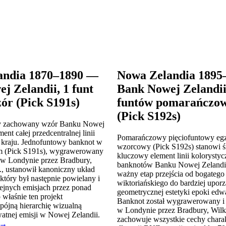
andia 1870–1890 —
Nowa Zelandia 1895
j Zelandii, 1 funt
Bank Nowej Zelandii
zór (Pick S191s)
funtów pomarańczo
(Pick S192s)
y zachowany wzór Banku Nowej
ent całej przedcentralnej linii
Pomarańczowy pięciofuntowy eg
 kraju. Jednofuntowy banknot w
wzorcowy (Pick S192s) stanowi 
ym (Pick S191s), wygrawerowany
kluczowy element linii kolorystyc
w Londynie przez Bradbury,
banknotów Banku Nowej Zelandii
, ustanowił kanoniczny układ
ważny etap przejścia od bogatego 
który był następnie powielany i
wiktoriańskiego do bardziej upor
ejnych emisjach przez ponad
geometrycznej estetyki epoki edwa
 właśnie ten projekt
Banknot został wygrawerowany 
pójną hierarchię wizualną
w Londynie przez Bradbury, Wilk
tnej emisji w Nowej Zelandii.
zachowuje wszystkie cechy chara
 →