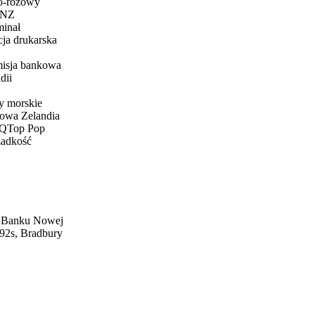
o-różowy
BNZ
inał
ja drukarska
misja bankowa
dii
 morskie
owa Zelandia
PQ
Top Pop
zadkość