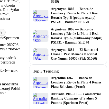
w 1919 roku,
S389)
y w obiegu
Argentyna 1866 — Banco de
a. Do użytku
Londres y Rio de la Plata 1 Real
4 roku,
Rosario Typ B (podpis ręczny)
ysława
PS1731 · Bauman SFE 70
Argentyna 1866 — Banco de
ty
Londres y Rio de la Plata 1 Real
ór
Specimen
Rosario Typ A (drukowany podpis)
PS1731 · Bauman SFE 70
mer 060793
misja złotowa
Argentyna 1884 — El Banco del
Chaco 1 Peso Moneda Nacional
ny nadruk
Oro Numer 05056 (Pick S1566)
perforacji
Kościuszko
Top 5 Trending
Argentina 1867 — Banco de
Londres y Río de la Plata 4 Reales
a monetarna
Plata Boliviana (Proof)
dzonej Polski
noit
Australia 1905–10 — Commercial
Banking Company of Sydney 5
Pounds (Specimen Proof)