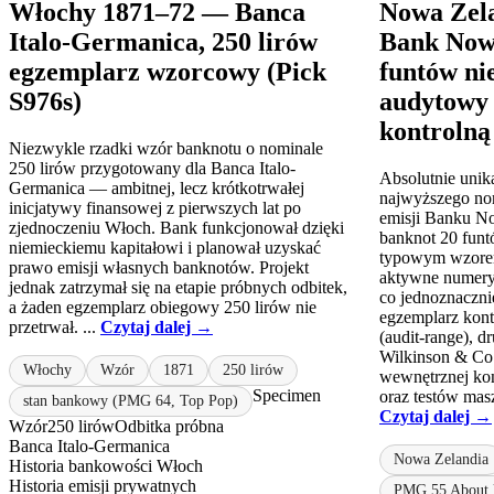
Włochy 1871–72 — Banca
Nowa Zel
Italo-Germanica, 250 lirów
Bank Nowe
egzemplarz wzorcowy (Pick
funtów ni
S976s)
audytowy
kontrolną
Niezwykle rzadki wzór banknotu o nominale
250 lirów przygotowany dla Banca Italo-
Absolutnie uni
Germanica — ambitnej, lecz krótkotrwałej
najwyższego nom
inicjatywy finansowej z pierwszych lat po
emisji Banku No
zjednoczeniu Włoch. Bank funkcjonował dzięki
banknot 20 funtó
niemieckiemu kapitałowi i planował uzyskać
typowym wzorem
prawo emisji własnych banknotów. Projekt
aktywne numery 
jednak zatrzymał się na etapie próbnych odbitek,
co jednoznacznie
a żaden egzemplarz obiegowy 250 lirów nie
egzemplarz kont
przetrwał. ...
Czytaj dalej →
(audit-range), 
Wilkinson & Co
Włochy
Wzór
1871
250 lirów
wewnętrznej kont
Specimen
oraz testów mas
stan bankowy (PMG 64, Top Pop)
Czytaj dalej →
Wzór
250 lirów
Odbitka próbna
Banca Italo-Germanica
Nowa Zelandia
Historia bankowości Włoch
Historia emisji prywatnych
PMG 55 About U