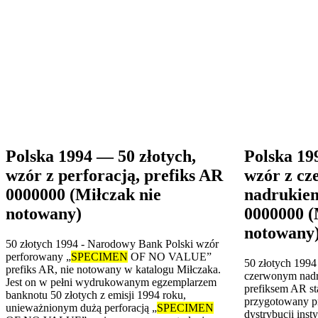
Polska 1994 — 50 złotych,
Polska 19
wzór z perforacją, prefiks AR
wzór z c
0000000 (Miłczak nie
nadrukiem
notowany)
0000000 (
notowany
50 złotych 1994 - Narodowy Bank Polski wzór
perforowany „
SPECIMEN
OF NO VALUE”
50 złotych 1994
prefiks AR, nie notowany w katalogu Miłczaka.
czerwonym nadr
Jest on w pełni wydrukowanym egzemplarzem
prefiksem AR st
banknotu 50 złotych z emisji 1994 roku,
przygotowany p
unieważnionym dużą perforacją „
SPECIMEN
dystrybucji ins