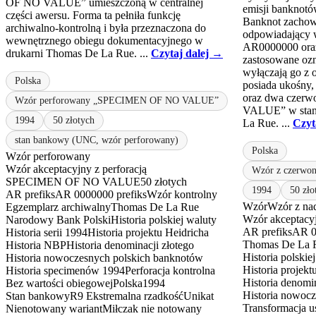
OF NO VALUE” umieszczoną w centralnej
emisji banknotó
części awersu. Forma ta pełniła funkcję
Banknot zachowu
archiwalno-kontrolną i była przeznaczona do
odpowiadający w
wewnętrznego obiegu dokumentacyjnego w
AR0000000 oraz
drukarni Thomas De La Rue. ...
Czytaj dalej →
zastosowane ozn
wyłączają go z 
Polska
posiada ukośny
oraz dwa czerw
Wzór perforowany „SPECIMEN OF NO VALUE”
VALUE” w stand
1994
50 złotych
La Rue. ...
Czyt
stan bankowy (UNC, wzór perforowany)
Polska
Wzór perforowany
Wzór akceptacyjny z perforacją
Wzór z czerwon
SPECIMEN OF NO VALUE
50 złotych
1994
50 zło
AR prefiks
AR 0000000 prefiks
Wzór kontrolny
Wzór
Wzór z na
Egzemplarz archiwalny
Thomas De La Rue
Wzór akceptacy
Narodowy Bank Polski
Historia polskiej waluty
AR prefiks
AR 0
Historia serii 1994
Historia projektu Heidricha
Thomas De La 
Historia NBP
Historia denominacji złotego
Historia polskie
Historia nowoczesnych polskich banknotów
Historia projekt
Historia specimenów 1994
Perforacja kontrolna
Historia denomin
Bez wartości obiegowej
Polska
1994
Historia nowoc
Stan bankowy
R9 Ekstremalna rzadkość
Unikat
Transformacja u
Nienotowany wariant
Miłczak nie notowany