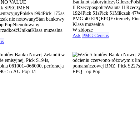
Banknot stalorytniczy
Gilosze
Pols
le NO VALUE
II Rzeczpospolita
Waluta II Rzeczy
ruk SPECIMEN
1924
Pick 51s
Pick 51
Miłczak 47
zentacyjny
Polska
1994
Pick 175as
PMG 40 EPQ
EPQ
Extremely Fin
czak nie notowany
Stan bankowy
Klasa muzealna
op Pop
Nienotowany
W zbiorze
 rzadkość
Unikat
Klasa muzealna
Ask
PMG Census
us