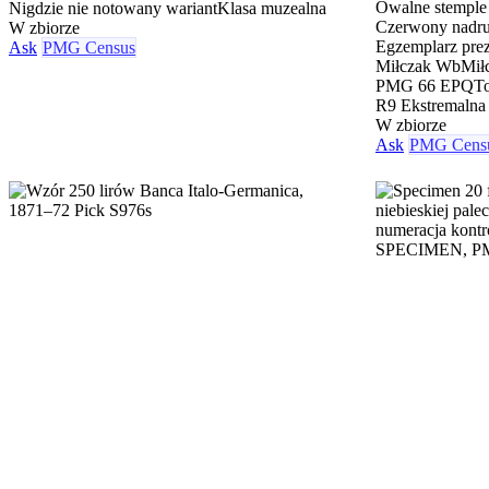
Owalne stemp
Nigdzie nie notowany wariant
Klasa muzealna
Czerwony nad
W zbiorze
Egzemplarz pre
Ask
PMG Census
Miłczak Wb
Mił
PMG 66 EPQ
T
R9 Ekstremalna
W zbiorze
Ask
PMG Cens