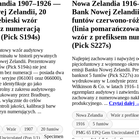
andia 1907–1926 —
Nowa Zelandia 1916
j Zelandii, 20
Bank Nowej Zelandii
ebieski wzór
funtów czerwono-ró
 z numeracją
(linia pomarańczow
 (Pick S194s)
wzór z prefiksem nu
(Pick S227s)
katowy wzór audytowy
inału w historii prywatnych
Najlepiej zachowany i najwyżej 
wej Zelandii. Prezentowany
pięciofuntowy z wojennego okres
w (Pick S194s) nie jest
emisji Banku Nowej Zelandii. Pr
 bez numeracji — posiada dwa
banknot 5 funtów (Pick S227s) zo
seryjne (061001 oraz 066000),
wydrukowany w Londynie przez 
 identyfikuje go jako
Wilkinson & Co. w latach 1916–1
rolny z zakresu audytowego
egzemplarz audytowy i zatwierdza
drukowany przez Bradbury,
zachowany z numerowanego nak
. wyłącznie do celów
produkcyjnego. ...
Czytaj dalej 
roli jakości, kalibracji barw
zyn numerujących. ...
Nowa Zelandia
Wzór z prefiks
1916
5 funtów
Wzór
1907
20 funtów
PMG 65 EPQ Gem Uncirculated (T
Specimen
ncirculated (Pop 1/1)