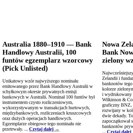
Australia 1880–1910 — Bank
Nowa Zel
Handlowy Australii, 100
Bank Nowe
funtów egzemplarz wzorcowy
zielony w
(Pick Unlisted)
Najwcześniejsz
Zelandii i fundam
Unikatowy wzór najwyższego nominału
banknotów tego
emitowanego przez Bank Handlowy Australii w
kolorze zielon
schyłkowym okresie prywatnych emisji
i wydrukowany 
bankowych w Australii. Nominał 100 funtów był
Wilkinson & Co.
instrumentem czysto rozliczeniowym,
graficzny BNZ, 
wykorzystywanym w transakcjach hurtowych,
rozwijany w kol
międzybankowych, rozliczeniach kruszcowych
dwie dekady. To
oraz dużych operacjach handlowych.
zapoczątkował s
Egzemplarze obiegowe tego nominału nie
banknotów prywa
przetrwały. ...
Czytaj dalej →
...
Czytaj dalej