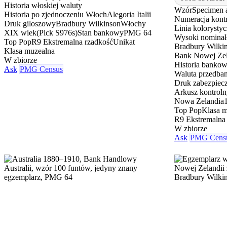
Historia włoskiej waluty
Wzór
Specimen 
Historia po zjednoczeniu Włoch
Alegoria Italii
Numeracja kont
Druk giloszowy
Bradbury Wilkinson
Włochy
Linia koloryst
XIX wiek
(Pick S976s)
Stan bankowy
PMG 64
Wysoki nominał
Top Pop
R9 Ekstremalna rzadkość
Unikat
Bradbury Wilki
Klasa muzealna
Bank Nowej Zel
W zbiorze
Historia bankow
Ask
PMG Census
Waluta przedba
Druk zabezpiec
Arkusz kontrol
Nowa Zelandia
Top Pop
Klasa m
R9 Ekstremalna
W zbiorze
Ask
PMG Cens