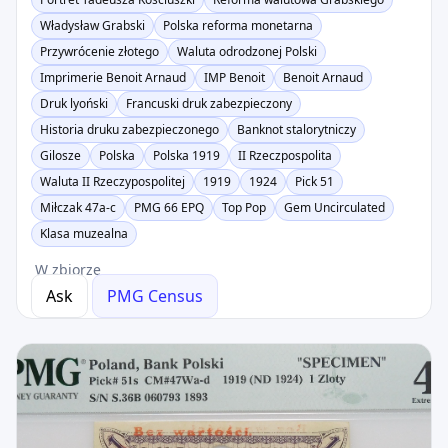
Władysław Grabski
Polska reforma monetarna
Przywrócenie złotego
Waluta odrodzonej Polski
Imprimerie Benoit Arnaud
IMP Benoit
Benoit Arnaud
Druk lyoński
Francuski druk zabezpieczony
Historia druku zabezpieczonego
Banknot stalorytniczy
Gilosze
Polska
Polska 1919
II Rzeczpospolita
Waluta II Rzeczypospolitej
1919
1924
Pick 51
Miłczak 47a-c
PMG 66 EPQ
Top Pop
Gem Uncirculated
Klasa muzealna
W zbiorze
Ask
PMG Census