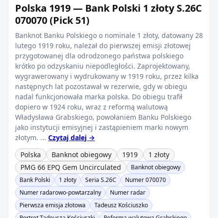
Polska 1919 — Bank Polski 1 złoty S.26C
070070 (Pick 51)
Banknot Banku Polskiego o nominale 1 złoty, datowany 28
lutego 1919 roku, należał do pierwszej emisji złotowej
przygotowanej dla odrodzonego państwa polskiego
krótko po odzyskaniu niepodległości. Zaprojektowany,
wygrawerowany i wydrukowany w 1919 roku, przez kilka
następnych lat pozostawał w rezerwie, gdy w obiegu
nadal funkcjonowała marka polska. Do obiegu trafił
dopiero w 1924 roku, wraz z reformą walutową
Władysława Grabskiego, powołaniem Banku Polskiego
jako instytucji emisyjnej i zastąpieniem marki nowym
złotym. ...
Czytaj dalej →
Polska
Banknot obiegowy
1919
1 złoty
PMG 66 EPQ Gem Uncirculated
Banknot obiegowy
Bank Polski
1 złoty
Seria S.26C
Numer 070070
Numer radarowo-powtarzalny
Numer radar
Pierwsza emisja złotowa
Tadeusz Kościuszko
Portret Tadeusza Kościuszki
Reforma walutowa Grabskiego