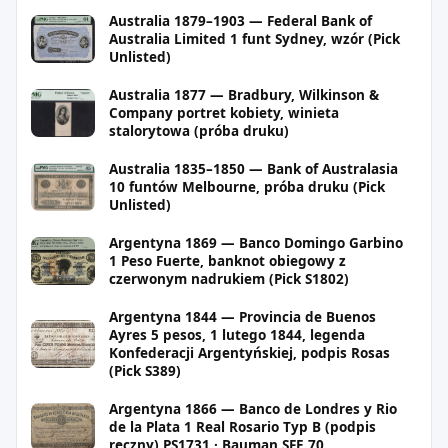
Australia 1879–1903 — Federal Bank of
Australia Limited 1 funt Sydney, wzór (Pick
Unlisted)
Australia 1877 — Bradbury, Wilkinson &
Company portret kobiety, winieta
stalorytowa (próba druku)
Australia 1835–1850 — Bank of Australasia
10 funtów Melbourne, próba druku (Pick
Unlisted)
Argentyna 1869 — Banco Domingo Garbino
1 Peso Fuerte, banknot obiegowy z
czerwonym nadrukiem (Pick S1802)
Argentyna 1844 — Provincia de Buenos
Ayres 5 pesos, 1 lutego 1844, legenda
Konfederacji Argentyńskiej, podpis Rosas
(Pick S389)
Argentyna 1866 — Banco de Londres y Rio
de la Plata 1 Real Rosario Typ B (podpis
ręczny) PS1731 · Bauman SFE 70