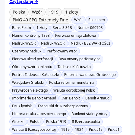
Czytaj dalej →
Polska
Wzór
1919
1 złoty
PMG 40 EPQ Extremely Fine
Wzór
Specimen
Bank Polski
1 złoty
Seria S.36B
Numer 060793
Numer kontrolny 1893
Pierwsza emisja złotowa
Nadruk WZÓR
Nadruk WZÓR.
Nadruk BEZ WARTOŚCI
Czerwony nadruk
Perforowany wzór
Pionowy układ perforacji
Dwa otwory perforacyjne
Oficjalny wzór banknotu
Tadeusz Kościuszko
Portret Tadeusza Kościuszki
Reforma walutowa Grabskiego
Władysław Grabski
Polska reforma monetarna
Przywrócenie złotego
Waluta odrodzonej Polski
Imprimerie Benoit Arnaud
IMP Benoit
Benoit Arnaud
Druk lyoński
Francuski druk zabezpieczony
Historia druku zabezpieczonego
Banknot stalorytniczy
Gilosze
Polska
Polska 1919
II Rzeczpospolita
Waluta II Rzeczypospolitej
1919
1924
Pick 51s
Pick 51