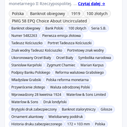
monetarnego II Rzeczypospolitej. ...
Czytaj dalej →
Polska
Banknot obiegowy
1919
100 złotych
PMG 58 EPQ Choice About Uncirculated
Banknot obiegowy
Bank Polski
100 złotych
Seria S.B.
Numer 5482263
Pierwsza emisja złotowa
Tadeusz Kościuszko
Portret Tadeusza Kościuszki
Znak wodny Tadeusz Kościuszko
Portretowy znak wodny
Ukoronowany Orzeł Biały
Orzeł Biały
Symbolika narodowa
Stanisław Karpiński
Zygmunt Chamiec
Marian Karpus
Podpisy Banku Polskiego
Reforma walutowa Grabskiego
Władysław Grabski
Polska reforma monetarna
Przywrócenie złotego
Waluta odrodzonej Polski
Wprowadzony 28 kwietnia 1924
Waterlow & Sons Limited
Waterlow & Sons
Druk londyński
Brytyjski druk zabezpieczony
Banknot stalorytniczy
Gilosze
Ornament akantowy
Wielobarwny poddruk
Historia druku zabezpieczonego
172 × 103 mm
Polska