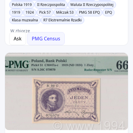
Polska 1919
II Rzeczpospolita
Waluta II Rzeczypospolitej
1919
1924
Pick 57
Miłczak 53
PMG 58 EPQ
EPQ
Klasa muzealna
R7 Ekstremalnie Rzadki
W zbiorze
Ask
PMG Census