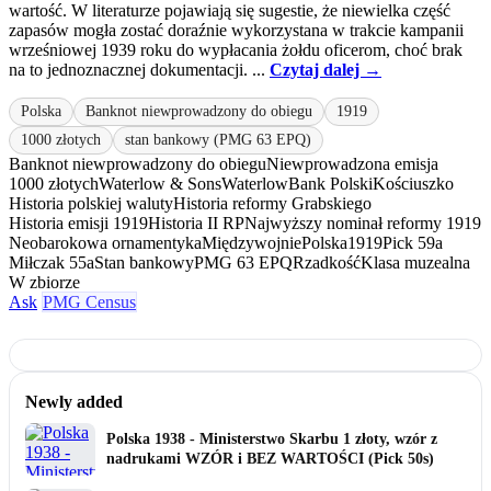
wartość. W literaturze pojawiają się sugestie, że niewielka część
zapasów mogła zostać doraźnie wykorzystana w trakcie kampanii
wrześniowej 1939 roku do wypłacania żołdu oficerom, choć brak
na to jednoznacznej dokumentacji. ...
Czytaj dalej →
Polska
Banknot niewprowadzony do obiegu
1919
1000 złotych
stan bankowy (PMG 63 EPQ)
Banknot niewprowadzony do obiegu
Niewprowadzona emisja
1000 złotych
Waterlow & Sons
Waterlow
Bank Polski
Kościuszko
Historia polskiej waluty
Historia reformy Grabskiego
Historia emisji 1919
Historia II RP
Najwyższy nominał reformy 1919
Neobarokowa ornamentyka
Międzywojnie
Polska
1919
Pick 59a
Miłczak 55a
Stan bankowy
PMG 63 EPQ
Rzadkość
Klasa muzealna
W zbiorze
Ask
PMG Census
Newly added
Polska 1938 - Ministerstwo Skarbu 1 złoty, wzór z
nadrukami WZÓR i BEZ WARTOŚCI (Pick 50s)