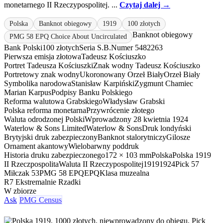
monetarnego II Rzeczypospolitej. ...
Czytaj dalej →
Polska
Banknot obiegowy
1919
100 złotych
Banknot obiegowy
PMG 58 EPQ Choice About Uncirculated
Bank Polski
100 złotych
Seria S.B.
Numer 5482263
Pierwsza emisja złotowa
Tadeusz Kościuszko
Portret Tadeusza Kościuszki
Znak wodny Tadeusz Kościuszko
Portretowy znak wodny
Ukoronowany Orzeł Biały
Orzeł Biały
Symbolika narodowa
Stanisław Karpiński
Zygmunt Chamiec
Marian Karpus
Podpisy Banku Polskiego
Reforma walutowa Grabskiego
Władysław Grabski
Polska reforma monetarna
Przywrócenie złotego
Waluta odrodzonej Polski
Wprowadzony 28 kwietnia 1924
Waterlow & Sons Limited
Waterlow & Sons
Druk londyński
Brytyjski druk zabezpieczony
Banknot stalorytniczy
Gilosze
Ornament akantowy
Wielobarwny poddruk
Historia druku zabezpieczonego
172 × 103 mm
Polska
Polska 1919
II Rzeczpospolita
Waluta II Rzeczypospolitej
1919
1924
Pick 57
Miłczak 53
PMG 58 EPQ
EPQ
Klasa muzealna
R7 Ekstremalnie Rzadki
W zbiorze
Ask
PMG Census