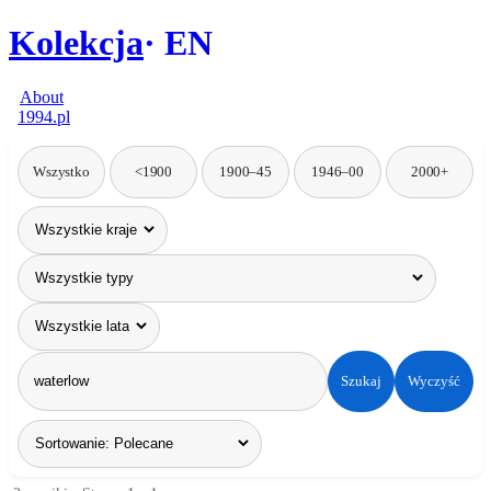
Kolekcja
EN
About
1994.pl
Wszystko
<1900
1900–45
1946–00
2000+
Szukaj
Wyczyść